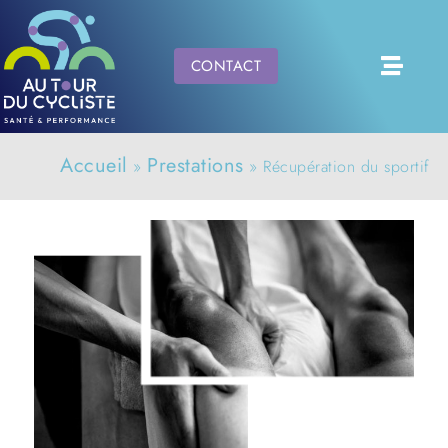
CONTACT
Accueil
Prestations
»
»
Récupération du sportif